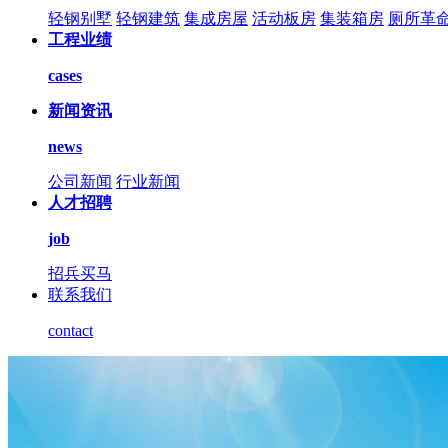
轻钢别墅
轻钢建筑
集成房屋
活动板房
集装箱房
厕所革
工程业绩
cases
新闻资讯
news
公司新闻
行业新闻
人才招聘
job
招兵买马
联系我们
contact