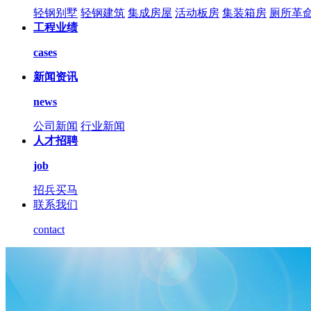
轻钢别墅
轻钢建筑
集成房屋
活动板房
集装箱房
厕所革
工程业绩
cases
新闻资讯
news
公司新闻
行业新闻
人才招聘
job
招兵买马
联系我们
contact