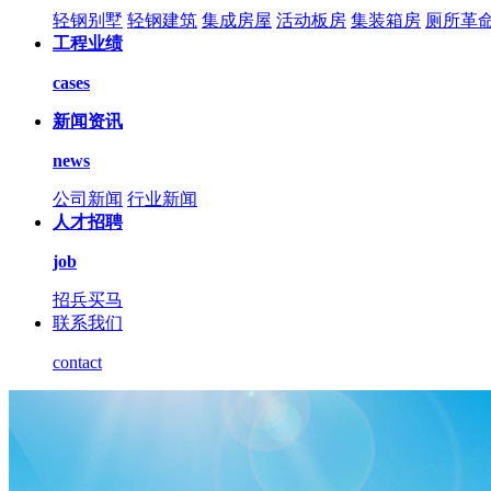
轻钢别墅
轻钢建筑
集成房屋
活动板房
集装箱房
厕所革
工程业绩
cases
新闻资讯
news
公司新闻
行业新闻
人才招聘
job
招兵买马
联系我们
contact