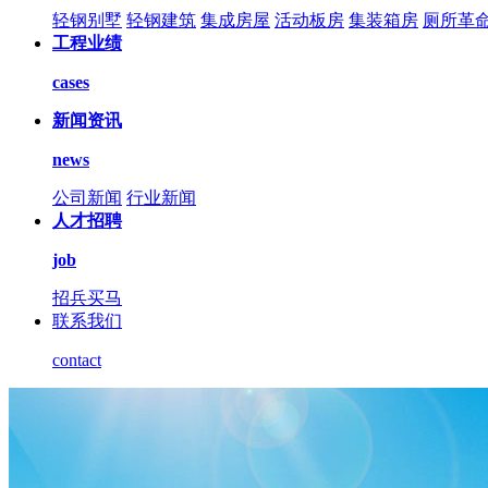
轻钢别墅
轻钢建筑
集成房屋
活动板房
集装箱房
厕所革
工程业绩
cases
新闻资讯
news
公司新闻
行业新闻
人才招聘
job
招兵买马
联系我们
contact