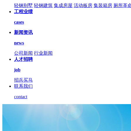
轻钢别墅
轻钢建筑
集成房屋
活动板房
集装箱房
厕所革
工程业绩
cases
新闻资讯
news
公司新闻
行业新闻
人才招聘
job
招兵买马
联系我们
contact