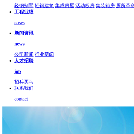
轻钢别墅
轻钢建筑
集成房屋
活动板房
集装箱房
厕所革
工程业绩
cases
新闻资讯
news
公司新闻
行业新闻
人才招聘
job
招兵买马
联系我们
contact