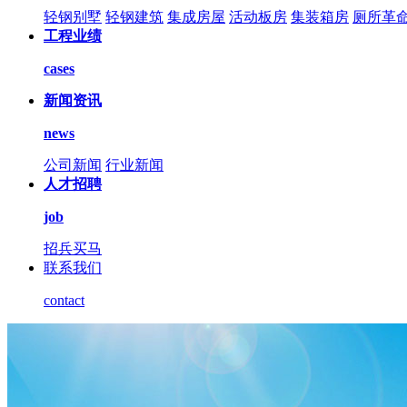
轻钢别墅
轻钢建筑
集成房屋
活动板房
集装箱房
厕所革
工程业绩
cases
新闻资讯
news
公司新闻
行业新闻
人才招聘
job
招兵买马
联系我们
contact