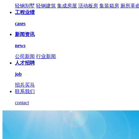
轻钢别墅
轻钢建筑
集成房屋
活动板房
集装箱房
厕所革
工程业绩
cases
新闻资讯
news
公司新闻
行业新闻
人才招聘
job
招兵买马
联系我们
contact