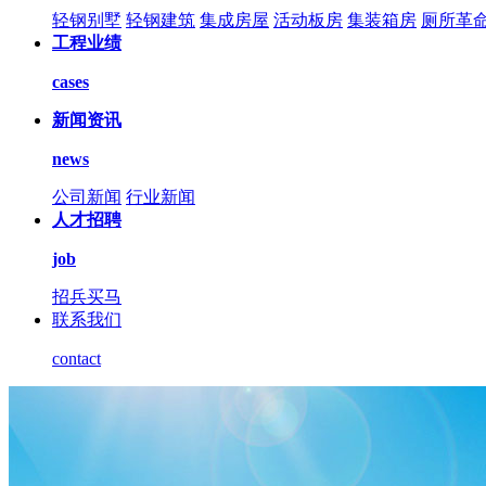
轻钢别墅
轻钢建筑
集成房屋
活动板房
集装箱房
厕所革
工程业绩
cases
新闻资讯
news
公司新闻
行业新闻
人才招聘
job
招兵买马
联系我们
contact